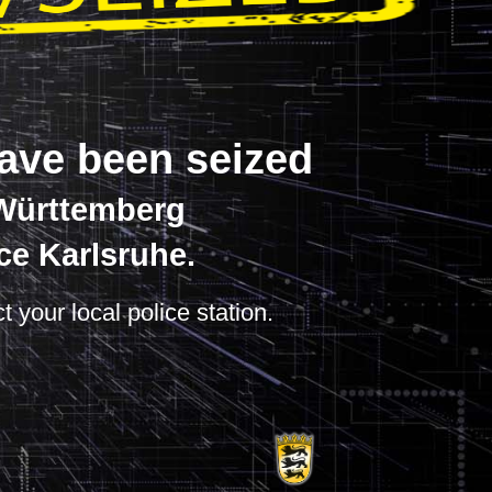
have been seized
-Württemberg
ce Karlsruhe.
t your local police station.