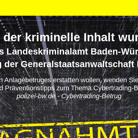
 der kriminelle Inhalt 
s Landeskriminalamt Baden-Wü
g der Generalstaatsanwaltschaft 
 Anlagebetruges erstatten wollen, wenden Sie s
nd Präventionstipps zum Thema Cybertrading-Be
polizei-bw.de - Cybertrading-Betrug